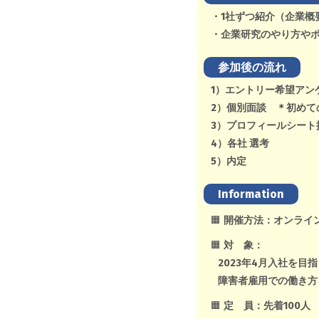
・1社ずつ紹介（企業概
・企業研究のやり方や
参加後の流れ
1）エントリー希望アン
2）個別面談 ＊初めて
3）プロフィールシート
4）各社 選考
5）内定
Information
🟧
開催方法：オンライン
🟧
対 象：
2023年4月入社を目
障害者雇用での働き方
🟧
定 員：先着100人