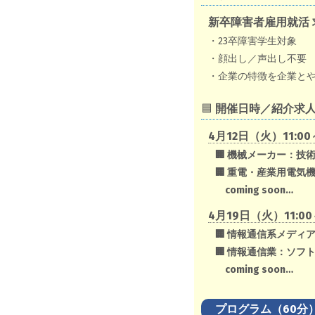
新卒障害者雇用就活
・23卒障害学生対象
・顔出し／声出し不要
・企業の特徴を企業とや
🟦
開催日時／紹介求
4月12日（火）11:0
🏢 機械メーカー：技
🏢 重電・産業用電気
coming soon…
4月19日（火）11:
🏢 情報通信系メデ
🏢 情報通信業：ソフ
coming soon…
プログラム（60分