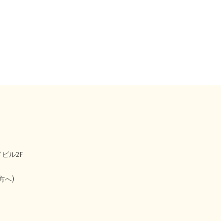
ビル2F
方へ)