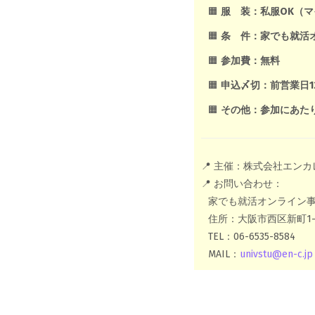
🟧
服 装：私服OK（マ
🟧
条 件：家でも就活
🟧
参加費：無料
🟧
申込〆切：前営業日12
🟧
その他：参加にあた
📍 主催：株式会社エン
📍 お問い合わせ：
家でも就活オンライン
住所：大阪市西区新町1-4
TEL：06-6535-8584
MAIL：
univstu@en-c.jp