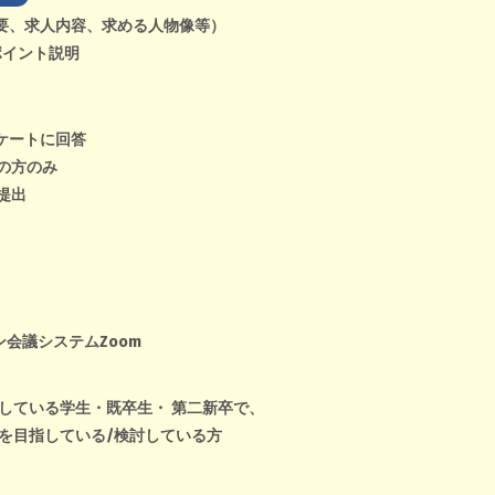
要、求人内容、求める人物像等）
ポイント説明
ケートに回答
の方のみ
提出
会議システムZoom
指している学生・既卒生・ 第二新卒で、
を目指している/検討している方