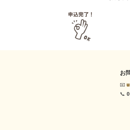
お
📧
u
📞
0