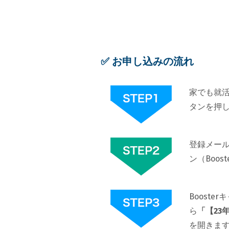
✅ お申し込みの流れ
家でも就活
タンを押
登録メール
ン（Boo
Boost
ら
「【23
を開きま