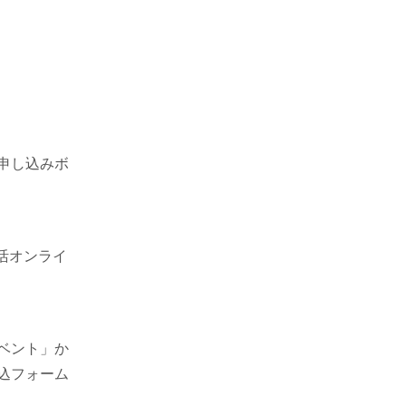
お申し込みボ
活オンライ
イベント」か
込フォーム