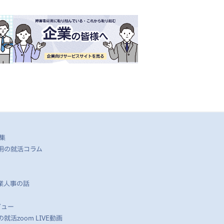
集
用の就活コラム
業人事の話
ビュー
活zoom LIVE動画