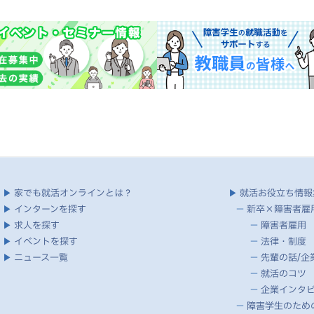
▶
家でも就活オンラインとは？
▶
就活お役立ち情報
▶
インターンを探す
－
新卒×障害者雇
▶
求人を探す
－
障害者雇用
▶
イベントを探す
－
法律・制度
▶
ニュース一覧
－
先輩の話/企
－
就活のコツ
－
企業インタ
－
障害学生のための就