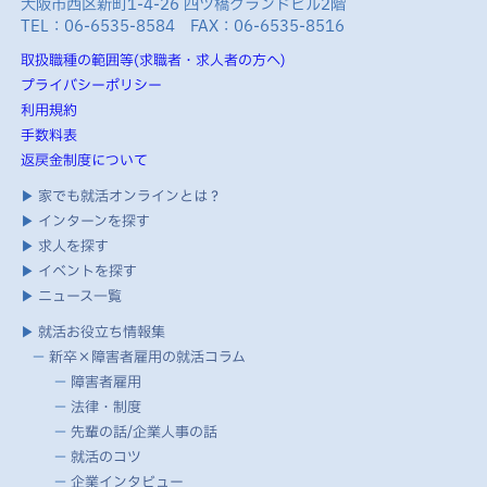
大阪市西区新町1-4-26 四ツ橋グランドビル2階
TEL：06-6535-8584 FAX：06-6535-8516
取扱職種の範囲等(求職者・求人者の方へ)
プライバシーポリシー
利用規約
手数料表
返戻金制度について
▶
家でも就活オンラインとは？
▶
インターンを探す
▶
求人を探す
▶
イベントを探す
▶
ニュース一覧
▶
就活お役立ち情報集
－
新卒×障害者雇用の就活コラム
－
障害者雇用
－
法律・制度
－
先輩の話/企業人事の話
－
就活のコツ
－
企業インタビュー