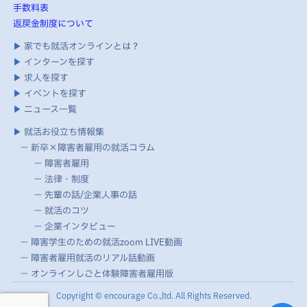
手数料表
返戻金制度について
▶
家でも就活オンラインとは？
▶
インターンを探す
▶
求人を探す
▶
イベントを探す
▶
ニュース一覧
▶
就活お役立ち情報集
－
新卒×障害者雇用の就活コラム
－
障害者雇用
－
法律・制度
－
先輩の話/企業人事の話
－
就活のコツ
－
企業インタビュー
－
障害学生のための就活zoom LIVE動画
－
障害者雇用就活のリアル話動画
－
オンラインしごと体験障害者雇用版
Copyright © encourage Co.,ltd. All Rights Reserved.