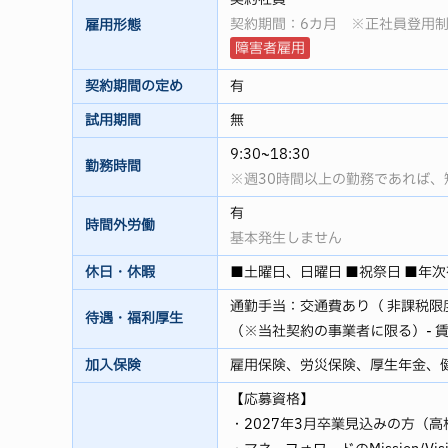
契約期間：6カ月 ※正社員登用
雇用形態
障害者雇用
契約期間の定め
有
試用期間
無
9:30~18:30
勤務時間
※週30時間以上の勤務であれば
有
時間外労働
基本発生しません
休日・休暇
■土曜日、日曜日 ■祝祭日 ■年次
通勤手当：交通費あり（ 非課税限
待遇・福利厚生
（※当社契約の事業者に限る）- 賃貸
加入保険
雇用保険、労災保険、厚生年金、
【応募資格】
・2027年3月卒業見込みの方（