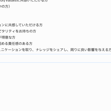
ion/Valuesに共感いただける方
中の方）
ョンに共感していただける方
ピタリティをお持ちの方
が得意な方
組める責任感のある方
ュニケーションを取り、ナレッジをシェアし、周りに良い影響を与える