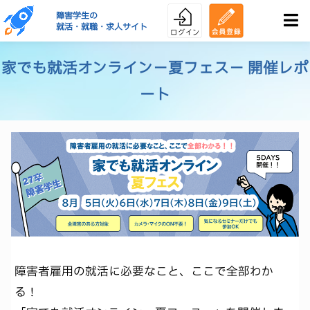
障害学生の
就活・就職・求人サイト
家でも就活オンライン－夏フェス－ 開催レポ
ート
障害者雇用の就活に必要なこと、ここで全部わか
る！