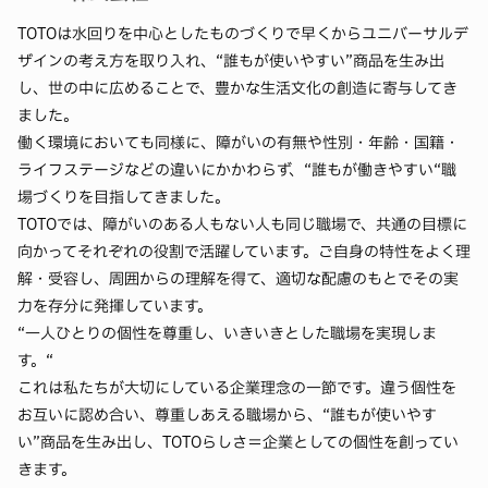
TOTOは水回りを中心としたものづくりで早くからユニバーサルデ
ザインの考え方を取り入れ、“誰もが使いやすい”商品を生み出
し、世の中に広めることで、豊かな生活文化の創造に寄与してき
ました。
働く環境においても同様に、障がいの有無や性別・年齢・国籍・
ライフステージなどの違いにかかわらず、“誰もが働きやすい“職
場づくりを目指してきました。
TOTOでは、障がいのある人もない人も同じ職場で、共通の目標に
向かってそれぞれの役割で活躍しています。ご自身の特性をよく理
解・受容し、周囲からの理解を得て、適切な配慮のもとでその実
力を存分に発揮しています。
“一人ひとりの個性を尊重し、いきいきとした職場を実現しま
す。“
これは私たちが大切にしている企業理念の一節です。違う個性を
お互いに認め合い、尊重しあえる職場から、“誰もが使いやす
い”商品を生み出し、TOTOらしさ＝企業としての個性を創ってい
きます。