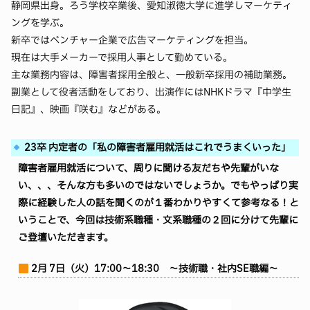
静岡県出身。ろう学校卒業後、愛知淑徳大学に進学しマーケティ
ングを学ぶ。
新卒ではベンチャー企業で広告マーケティングを担当。
現在は大手メーカーで採用人事として勤めている。
主な業務内容は、障害者採用全般と、一般新卒採用の補助業務。
副業として役者活動をしており、出演作にはNHKドラマ『中学生
日記』、映画『咲む』などがある。
23卒 内定者の「私の障害者雇用就活はこれでうまくいった」
障害者雇用就活について、周りに聞ける友だちや先輩がいな
い、、、そんな方も多いのではないでしょうか。でもやっぱり実
際に経験した人の話を聞くのが１番わかりやすくて参考なる！と
いうことで、今回は技術系職種・文系職種の２回に分けて先輩に
ご登壇いただきます。
2月 7日（火）17:00～18:30 ～技術職・社内SE職編～