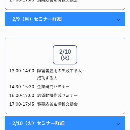
・2/9（月）セミナー詳細
13:00-14:00｜配慮事項 徹底解説！！
「配慮事項ってどう書けばいいの？」「書いてみたけど
2/10
これでいいのかな？」
(火)
「企業が見ているポイントって？」「書いたら不利にな
13:00-14:00
障害者雇用の失敗する人・
るんじゃ…？」
成功する人
そんな疑問を持っている方にぴったりのセミナーです。
14:30-15:30
企業研究セミナー
障害者雇用において、
配慮事項は自分らしく働くための
16:00-17:00
志望動機作成セミナー
鍵
。
17:00-17:45
質疑応答＆情報交換会
自分の特性や困りごとをどのように伝えるかによって、
印象は大きく変わります。
・2/10（火）セミナー詳細