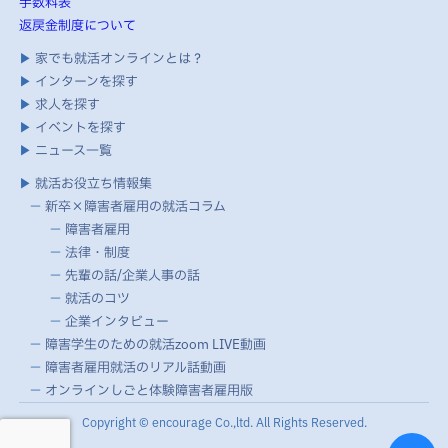
手数料表
返戻金制度について
▶
家でも就活オンラインとは？
▶
インターンを探す
▶
求人を探す
▶
イベントを探す
▶
ニュース一覧
▶
就活お役立ち情報集
－
新卒×障害者雇用の就活コラム
－
障害者雇用
－
法律・制度
－
先輩の話/企業人事の話
－
就活のコツ
－
企業インタビュー
－
障害学生のための就活zoom LIVE動画
－
障害者雇用就活のリアル話動画
－
オンラインしごと体験障害者雇用版
Copyright © encourage Co.,ltd. All Rights Reserved.