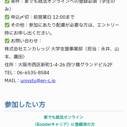
条件：家でも就活オンラインへの登録必須（学生の
たいと考えております。
み）
同じような悩みを持つ方に、少しでも役立つ情報をお伝えで
申込〆切：前営業日 12:00まで
きれば幸いです。
その他：参加にあたり配慮が必要な方は、エントリー
よろしくお願いいたします。
時にお申し出ください。
お問い合わせ：
株式会社エンカレッジ 大学支援事業部（担当：永井、山
本、廣田）
住所：大阪市西区新町1-4-26 四ツ橋グランドビル2F
TEL：06-6535-8584
MAIL：
univstu@en-c.jp
参加したい方
家でも就活オンライン
（Boosterキャリア）に登録済の方