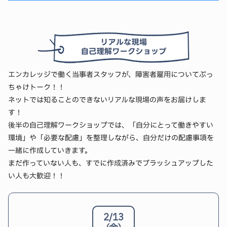
このセミナーでは、
企業が実際に見ているポイント
や、
13:00-14:00｜障害者雇用の失敗する人・成功する人
「ここだけは押さえて！」というコツをわかりやすく解
説！ 自分らしい伝え方を一緒に考えましょう。
「障害者雇用って情報が少なくて、成功の道筋が見えに
くい…。」
14:30-15:30｜面接対策セミナー
「何をすればいいのかわからない、でも失敗はしたくな
エンカレッジで働く当事者スタッフが、障害者雇用についてぶっ
い」
ちゃけトーク！！
「面接対策って何をすればいいの？」「緊張してうまく
ネットでは知ることのできないリアルな現場の声をお届けしま
できる気がしない…」
そんな方におすすめのセミナーです。
す！
「マナーやルールがわからない…」という方はぜひご参
これまで障害者雇用を考える学生との面談を数多く行っ
後半の自己理解ワークショップでは、「自分にとって働きやすい
加ください！
てきたスタッフが、
「失敗しやすい人」と「成功しやす
環境」や「必要な配慮」を整理しながら、自分だけの配慮事項を
い人」の傾向を分析
し、成功への道筋をわかりやすくお
一緒に作成していきます。
面接は、誰でも緊張するもの。
伝えします。
まだ作っていない人も、すでに作成済みでブラッシュアップした
でも、緊張して何も話せなかった…で終わらせないため
い人も大歓迎！！
自分の就活を見直すきっかけにしてみませんか？
に、
最低限ここだけは押さえておきたいポイント
をお伝
えします。
14:30-15:30｜企業研究セミナー
2/13
印象を良くする話し方や表情のコツ、面接時のルールや