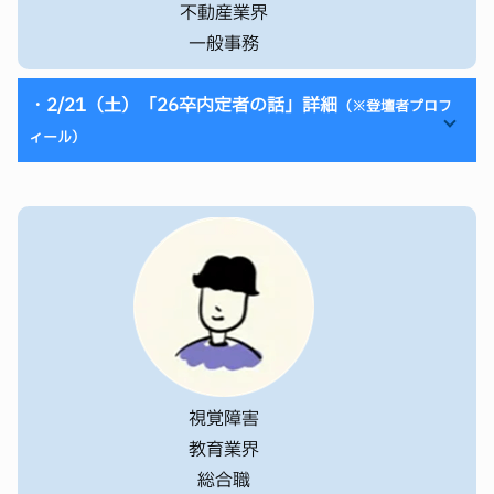
不動産業界
一般事務
・2/21（土）「26卒内定者の話」詳細
（※登壇者プロフ
ィール）
直近まで就活をしていた26卒の先輩から、就活の進め
方・苦労した点・やっておいた方が良いことなど気にな
ることをきいてみませんか？
【登壇者】E.H
内定先：建設業界 一般事務
視覚障害
障害名：音声言語障害
教育業界
自己紹介：
総合職
26卒のE.Hと申します！