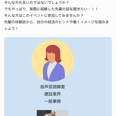
そんな方も多いのではないでしょうか？
一般雇用で4年間働いたのち、現在は障害者雇用として
「印象に残る志望動機を作りたい！」という方におすす
す。 ただ“参加するだけ”ではなく、“活用できる説明
でもやっぱり、実際に経験した先輩の話を聞きたい…！！
エンカレッジで活躍中。
めです。
会”に変えていきましょう！
そんな方はこのイベントに参加してみませんか？
それぞれの雇用形態で感じた
リアルな違いや働く上で大
先輩の体験談から、自分の就活のヒントや働くイメージを掴みま
作成の手順からおさえておきたいポイントまでを丁寧に
切にしたいポイント
を、経験を交えて語ります。ネット
しょう！
解説！
には載っていない、リアルな情報が盛りだくさん！
エントリー時に必ず必要となる志望動機も、
これで迷わ
ず書けるようになる
はず。
15:00-16:30｜配慮事項作成！ワークショップ
自信を持って提出できる志望動機を一緒に完成させまし
ょう！
障害者雇用では必須な配慮事項。でもどうやって書けば
いいのかわからない…この内容で企業にきちんと伝わる
か不安という方におすすめです！
17:00-17:45｜質疑応答＆情報交換会
音声言語障害
配慮事項は完全オーダーメイド！
このセミナーで配慮事
「みんな就活どうしてるの？」「どんな業界を見て
建設業界
項を完成させませんか？
る？」「配慮事項って完成してる？」
一般事務
「もう出来ているよ～！」という方、それって本当に企
そんな気になることを、気軽に話せる時間です。
業に伝わる配慮事項になっていますか？
障害者雇用の就活は情報が少ないからこそ、みんなで共