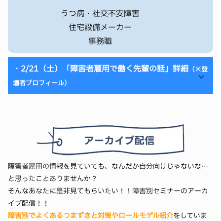
私はとにかく自分に自信がない上、日本でも稀なマイノリテ
うつ病・社交不安障害
ィであるため就活がとても心配でしたが、製薬会社の内勤職
として内定を頂くことができました。
住宅設備メーカー
私の体験が少しでも役に立てば幸いです。
事務職
・2/21（土）「障害者雇用で働く先輩の話」詳細
（※登
壇者プロフィール）
【登壇者】キョロちゃん
内定先：不動産業界 一般事務
今まさに障害者雇用で働いている先輩の話を聞いてみま
障害名：統合失調症
せんか？
自己紹介:
入社後どんな風に働いているのか、困ったときはどう対
26卒のキョロちゃんです。
処しているのか、どんな配慮を受けて働いているのかな
ニックネームは飼っている文鳥からもらいました。
障害者雇用の情報を見ていても、なんだか自分向けじゃないな…
ど入社後のイメージを膨らませるチャンスです！
統合失調症の診断を受けています。
と思ったことありませんか？
2025年の1月からクローズ就活を始め、同年5月にオープン
そんなあなたに是非見てもらいたい！！障害別セミナーのアーカ
就活に転向しました。
イブ配信！！
最終的に不動産業界の企業から一般事務職として同年7月に内
障害別でよくあるつまずきと対策やロールモデル紹介
【登壇者】松村直哉
をしていま
定をいただきました。