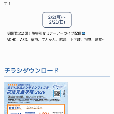
す！
就職先：株式会社公文教育研究会 総合職
2月は私も不安でいっぱいの時期でしたので、少しでも皆さん
障害名：視覚障害
の不安を払拭できるような話ができればと思っております。
自己紹介：
2/2(月)～
よろしくお願いします。
2/21(日)
25卒で新卒でKUMONに入社しています松村と申します。
現在入社一年目ですが、少しでも就活生のみなさまがこれか
期間限定公開！障害別セミナーアーカイブ配信
ら働くイメージがしやすくなるようなお話ができればと思っ
ADHD、ASD、精神、てんかん、吃音、上下肢、視覚、聴覚…
ております！
一応、大学では社会福祉を選考しておりました。今の仕事と
全く関係ないですが社会福祉士という国家資格も持っていま
す♪当日はどうぞよろしくお願いいたします！
チラシダウンロード
【登壇者】秋山航大
就職先：シスメックス株式会社 人事職
障害名：発達障害（ASD・ADHD）
自己紹介：