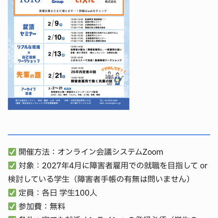
25卒新卒でシスメックスに入社いたしました秋山と申しま
す。
現在入社1年目で人事部のHRtechチームに配属され、人事シ
ステムの管理や運営に携わっております。
イベントではクローズ就労かオープン就労で迷っていた就職
活動の話や新卒1年目でありますが、仕事で求められている能
力などお話できればと思います。
当日はよろしくお願いいたします！
【登壇者】マキ
開催方法：オンライン会議システムZoom
就職先：TOTO株式会社
対象：2027年4月に障害者雇用での就職を目指して or
障害名：うつ病・社交不安障害
検討している学生（障害者手帳の有無は問いません）
自己紹介：
はじめまして、マキと申します。
定員：各日 学生100人
精神的な不調を抱えながらの就労の楽しさ、困りごと、それ
参加費：無料
に対する職場のサポートについて、できるだけ本音でお話し