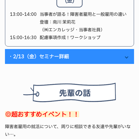
(金)
「志望企業がまだ絞れていない…」「企業比較ってどう
マナーなど、今後すぐに使える内容をたっぷり解説！
すればいいの？」
本番で力を発揮するための準備をここから始めましょ
13:00-14:00
当事者が語る！障害者雇用と一般雇用の違い
「志望動機づくりのために企業研究したいけどやり方が
登壇：南川 茉莉花
う。
わからない…」
（㈱エンカレッジ・当事者社員）
15:00-16:30
配慮事項作成！ワークショップ
16:00-17:00｜企業説明会のコツ
そんな方におすすめの内容です！
エントリーが始まる3月に向けて、
今のうちに希望企業
「企業説明会、参加してるだけになってる…」
・2/13（金）セミナー詳細
をある程度選別
しておくことが大切。
「どこを意識して聞けばいいの？」「質問って何をすれ
そのためには、企業をよく知る企業研究が欠かせませ
ばいいの？」
13:00-14:00｜当事者が語る！障害者雇用と、一般雇用
ん。
の違い
このセミナーでは、
企業研究の基本から比較・整理のコ
そんな方におすすめのセミナーです。
登壇：南川 茉莉花（㈱エンカレッジ・当事者社員）
ツ
までをわかりやすく解説します！
企業を知るうえで、HPよりも説明会のほうが得られる情
「一般雇用か、障害者雇用か…どっちが自分に合って
報は多く、
リアルな雰囲気
を感じ取れる貴重なチャン
る？」
◎超おすすめイベント！！
16:00-17:00｜志望動機作成セミナー
ス。
そんな疑問に、
両方を経験した
南川さんが本音で答えま
障害者雇用の就活について、周りに相談できる友達や先輩がいな
「志望動機ってどう作ればいいの？」「企業はどこを見
このセミナーでは、
説明会で意識すべきポイント
や、
質
す！
い…。
ているの？」
疑応答で使える質問例
、参加後の活かし方を紹介しま