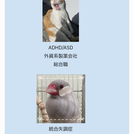
何度もブラッシュアップして完成するものです
伝わる
有し合うことが大切！
配慮事項なのか、確認するのためにも是非参加しません
チャットでの質問もOK、スタッフへの相談もOK。
か？
情報交換を通して、自分の就活に新しいヒント
を見つけ
ましょう！
ADHD/ASD
外資系製薬会社
総合職
統合失調症