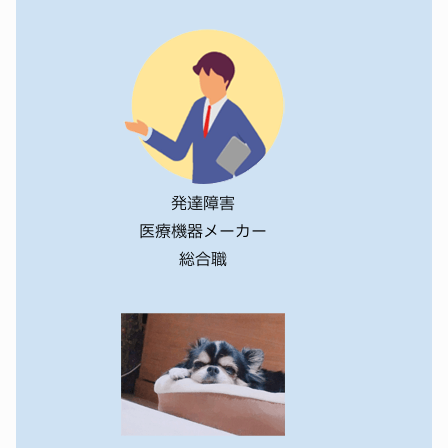
私は持病により声が小さいです。
エージェントの方や学校のキャリアセンターのサポートを受
けながら、障がい者枠での就活を進めました。
現在は建設会社に一般事務職として内定をいただいていま
す。
私の体験談がみなさんのお役に立てれば嬉しいです。よろし
くお願いします。
発達障害
医療機器メーカー
総合職
【登壇者】mimi
内定先：外資系製薬会社 総合職
障害名：ADHD/ASD
自己紹介:
学部26卒のmimiです！
ADHDとASDの診断を受けています。
趣味は旅行や映画鑑賞です✈🎞