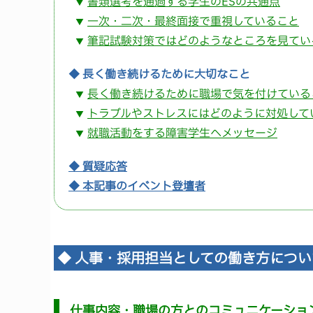
書類選考を通過する学生のESの共通点
▼
一次・二次・最終面接で重視していること
▼
筆記試験対策ではどのようなところを見てい
▼
◆ 長く働き続けるために大切なこと
長く働き続けるために職場で気を付けている
▼
トラブルやストレスにはどのように対処して
▼
就職活動をする障害学生へメッセージ
▼
◆ 質疑応答
◆ 本記事のイベント登壇者
◆ 人事・採用担当としての働き方につい
仕事内容・職場の方とのコミュニケーショ