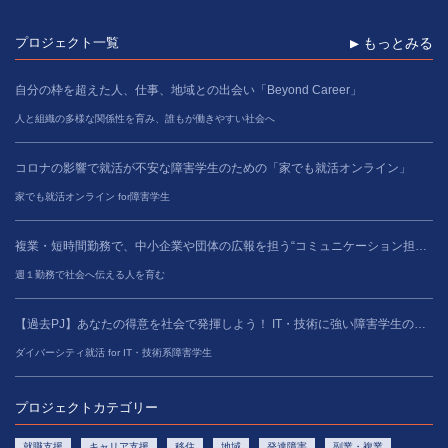
プロジェクト一覧
もっとみる
自分の枠を超えた人、仕事、地域との出会い「Beyond Career」
人と組織の多様な関係性を育み、誰もが働きやすい社会へ
コロナの影響で就活が不安な障害学生のための「家でも就活オンライン」
家でも就活オンライン for障害学生
複業・短時間勤務で、中小企業や団体の広報を担う“コミュニケーション担当”のキャリアを磨く
週１勤務で社会へ伝える人を育む
【過去PJ】あなたの得意を社会で発揮しよう！ IT・技術に強い障害学生の就職をサポート！
ダイバーシティ就活 for IT・技術系障害学生
プロジェクトカテゴリー
就職支援
キャリア支援
移住
地域
発達障害
副業・複業